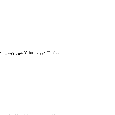
شماره 5 جاده Qingchun غربی، منطقه صنعتی Zhongshan، شهر چومن، شهر Yuhuan، شهر Taizhou