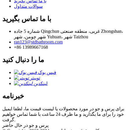
با ما تماس بگیرید
سوالات متداول
با ما تماس بگیرید
شماره 5 جاده Qingchun غربی، منطقه صنعتی Zhongshan،
شهر چومن، شهر Yuhuan، شهر Taizhou
ran123@stdbathroom.com
+86 13989667168
ما را دنبال کنید
فیس بوک
توییتر
لینکدین
خبرنامه
برای پرس و جو در مورد محصولات یا لیست قیمت ما، لطفا ایمیل
خود را برای ما بگذارید و ما ظرف 24 ساعت با شما تماس خواهیم
گرفت.
پرس و جو در حال حاضر