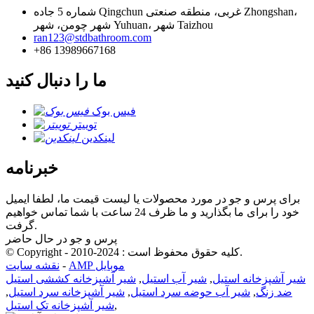
شماره 5 جاده Qingchun غربی، منطقه صنعتی Zhongshan،
شهر چومن، شهر Yuhuan، شهر Taizhou
ran123@stdbathroom.com
+86 13989667168
ما را دنبال کنید
فیس بوک
توییتر
لینکدین
خبرنامه
برای پرس و جو در مورد محصولات یا لیست قیمت ما، لطفا ایمیل
خود را برای ما بگذارید و ما ظرف 24 ساعت با شما تماس خواهیم
گرفت.
پرس و جو در حال حاضر
© Copyright - 2010-2024 : کلیه حقوق محفوظ است.
AMP موبایل
-
نقشه سایت
شیر آشپزخانه استیل
,
شیر آب استیل
,
شیر آشپزخانه کششی استیل
ضد زنگ
,
شیر آب حوضه سرد استیل
,
شیر آشپزخانه سرد استیل
,
,
شیر آشپزخانه تک استیل