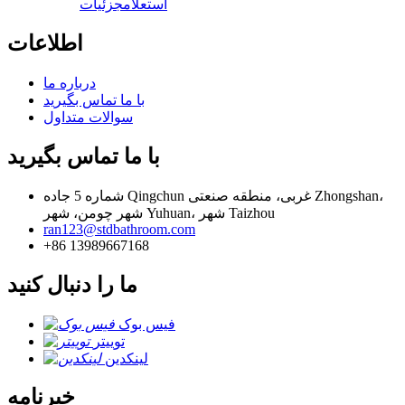
استعلام
جزئیات
اطلاعات
درباره ما
با ما تماس بگیرید
سوالات متداول
با ما تماس بگیرید
شماره 5 جاده Qingchun غربی، منطقه صنعتی Zhongshan،
شهر چومن، شهر Yuhuan، شهر Taizhou
ran123@stdbathroom.com
+86 13989667168
ما را دنبال کنید
فیس بوک
توییتر
لینکدین
خبرنامه