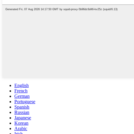
English
French
German
Portuguese
Spanish
Russian
Japanese
Korean
Arabic
Irish