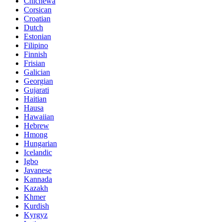
Chichewa
Corsican
Croatian
Dutch
Estonian
Filipino
Finnish
Frisian
Galician
Georgian
Gujarati
Haitian
Hausa
Hawaiian
Hebrew
Hmong
Hungarian
Icelandic
Igbo
Javanese
Kannada
Kazakh
Khmer
Kurdish
Kyrgyz