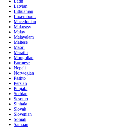
Latin
Latvian
Lithuanian
Luxembou..
Macedonian
Malagasy
Malay
Malayalam
Maltese
Maori
Marathi
Mongolian
Burmese
Nepali
Norwegian
Pashto
Persian
Punjabi
Serbian
Sesotho
Sinhala
Slovak
Slovenian
Somali
Samoan