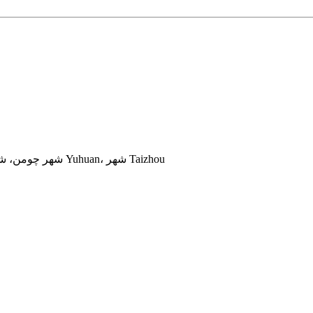
شماره 5 جاده Qingchun غربی، منطقه صنعتی Zhongshan، شهر چومن، شهر Yuhuan، شهر Taizhou