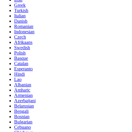
Greek
Turkish
Italian
Danish
Romanian
Indonesian
Czech
Afrikaans
Swedish
Polish
Basque
Catalan
Esperanto
Hindi
Lao
Albanian
Amharic
Armenian
Azerbaijani
Belarusian
Bengali
Bosnian
Bulgarian
Cebuano