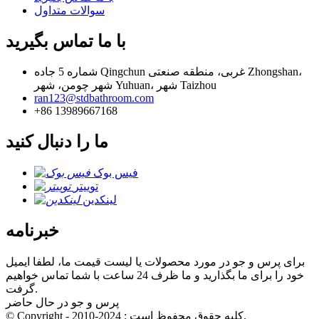
سوالات متداول
با ما تماس بگیرید
شماره 5 جاده Qingchun غربی، منطقه صنعتی Zhongshan،
شهر چومن، شهر Yuhuan، شهر Taizhou
ran123@stdbathroom.com
+86 13989667168
ما را دنبال کنید
فیس بوک
توییتر
لینکدین
خبرنامه
برای پرس و جو در مورد محصولات یا لیست قیمت ما، لطفا ایمیل
خود را برای ما بگذارید و ما ظرف 24 ساعت با شما تماس خواهیم
گرفت.
پرس و جو در حال حاضر
© Copyright - 2010-2024 : کلیه حقوق محفوظ است.