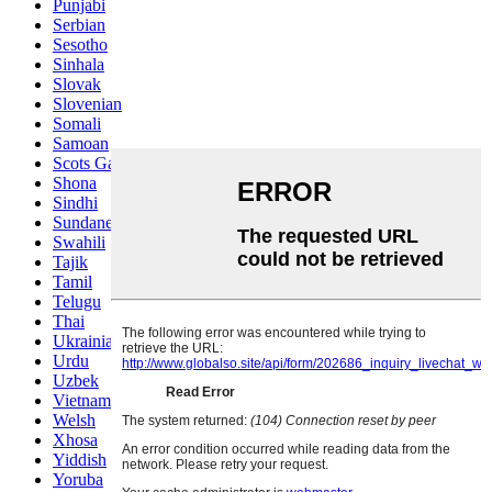
Punjabi
Serbian
Sesotho
Sinhala
Slovak
Slovenian
Somali
Samoan
Scots Gaelic
Shona
Sindhi
Sundanese
Swahili
Tajik
Tamil
Telugu
Thai
Ukrainian
Urdu
Uzbek
Vietnamese
Welsh
Xhosa
Yiddish
Yoruba